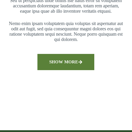
Sed ut perspiciatis unde omnis iste natus error sit voluptatem
accusantium doloremque laudantium, totam rem aperiam,
eaque ipsa quae ab illo inventore veritatis etquasi.
Nemo enim ipsam voluptatem quia voluptas sit aspernatur aut
odit aut fugit, sed quia consequuntur magni dolores eos qui
ratione voluptatem sequi nesciunt. Neque porro quisquam est
qui dolorem.
SHOW MORE