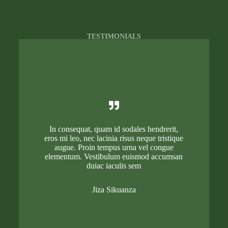
TESTIMONIALS
Client’s support is the Best Reward
In consequat, quam id sodales hendrerit,
eros mi leo, nec lacinia risus neque tristique
augue. Proin tempus urna vel congue
elementum. Vestibulum euismod accumsan
duiac iaculis sem
Jiza Sikuanza