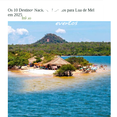
Pular
ETIQUETA
para
assessoria para casamentos
Os 10 Destinos Nacionais Perfeitos para Lua de Mel
o
em 2025
conteúdo
Início
assessoria para casamentos