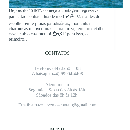
Depois do “SIM”, começa a contagem regressiva
para a tão sonhada lua de mel! 💕🏝️ Mas antes de
escolher entre praias paradisíacas, montanhas
charmosas ou aventuras na natureza, tem um detalhe
essencial: o casamento! 💍😍 E para isso, o
primeiro…
CONTATOS
Telefone: (4
4) 3250-1108
Whatsapp: (4
4) 99964-4408
Atendimento
Segunda a Sexta das 8h às 18h.
Sábados das 8h às 12h.
Email: amazoneventoscontato@gmail.com
MENU