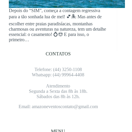
Depois do “SIM”, começa a contagem regressiva
para a tão sonhada lua de mel! 💕🏝️ Mas antes de
escolher entre praias paradisíacas, montanhas
charmosas ou aventuras na natureza, tem um detalhe
essencial: o casamento! 💍😍 E para isso, o
primeiro…
CONTATOS
Telefone: (4
4) 3250-1108
Whatsapp: (4
4) 99964-4408
Atendimento
Segunda a Sexta das 8h às 18h.
Sábados das 8h às 12h.
Email: amazoneventoscontato@gmail.com
MENU