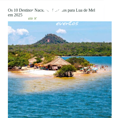
Pular
ETIQUETA
para
destinos para casais
Os 10 Destinos Nacionais Perfeitos para Lua de Mel
o
em 2025
conteúdo
Início
destinos para casais