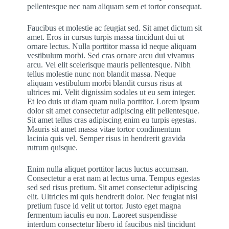
pellentesque nec nam aliquam sem et tortor consequat.
Faucibus et molestie ac feugiat sed. Sit amet dictum sit
amet. Eros in cursus turpis massa tincidunt dui ut
ornare lectus. Nulla porttitor massa id neque aliquam
vestibulum morbi. Sed cras ornare arcu dui vivamus
arcu. Vel elit scelerisque mauris pellentesque. Nibh
tellus molestie nunc non blandit massa. Neque
aliquam vestibulum morbi blandit cursus risus at
ultrices mi. Velit dignissim sodales ut eu sem integer.
Et leo duis ut diam quam nulla porttitor. Lorem ipsum
dolor sit amet consectetur adipiscing elit pellentesque.
Sit amet tellus cras adipiscing enim eu turpis egestas.
Mauris sit amet massa vitae tortor condimentum
lacinia quis vel. Semper risus in hendrerit gravida
rutrum quisque.
Enim nulla aliquet porttitor lacus luctus accumsan.
Consectetur a erat nam at lectus urna. Tempus egestas
sed sed risus pretium. Sit amet consectetur adipiscing
elit. Ultricies mi quis hendrerit dolor. Nec feugiat nisl
pretium fusce id velit ut tortor. Justo eget magna
fermentum iaculis eu non. Laoreet suspendisse
interdum consectetur libero id faucibus nisl tincidunt