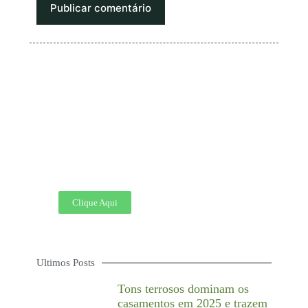
Publicar comentário
Venha realizar o seu sonho
no Espaço Verde!
Solicite um Orçamento
Clique Aqui
Ultimos Posts
Tons terrosos dominam os
casamentos em 2025 e trazem