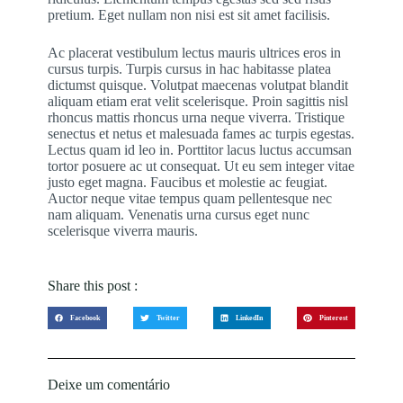
pretium. Eget nullam non nisi est sit amet facilisis.
Ac placerat vestibulum lectus mauris ultrices eros in
cursus turpis. Turpis cursus in hac habitasse platea
dictumst quisque. Volutpat maecenas volutpat blandit
aliquam etiam erat velit scelerisque. Proin sagittis nisl
rhoncus mattis rhoncus urna neque viverra. Tristique
senectus et netus et malesuada fames ac turpis egestas.
Lectus quam id leo in. Porttitor lacus luctus accumsan
tortor posuere ac ut consequat. Ut eu sem integer vitae
justo eget magna. Faucibus et molestie ac feugiat.
Auctor neque vitae tempus quam pellentesque nec
nam aliquam. Venenatis urna cursus eget nunc
scelerisque viverra mauris.
Share this post :
Facebook
Twitter
LinkedIn
Pinterest
Deixe um comentário