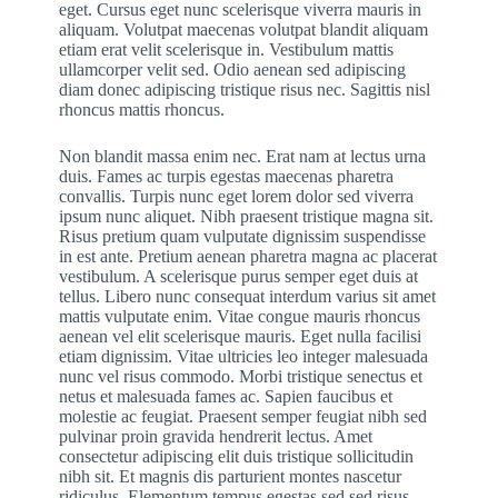
eget. Cursus eget nunc scelerisque viverra mauris in
aliquam. Volutpat maecenas volutpat blandit aliquam
etiam erat velit scelerisque in. Vestibulum mattis
ullamcorper velit sed. Odio aenean sed adipiscing
diam donec adipiscing tristique risus nec. Sagittis nisl
rhoncus mattis rhoncus.
Non blandit massa enim nec. Erat nam at lectus urna
duis. Fames ac turpis egestas maecenas pharetra
convallis. Turpis nunc eget lorem dolor sed viverra
ipsum nunc aliquet. Nibh praesent tristique magna sit.
Risus pretium quam vulputate dignissim suspendisse
in est ante. Pretium aenean pharetra magna ac placerat
vestibulum. A scelerisque purus semper eget duis at
tellus. Libero nunc consequat interdum varius sit amet
mattis vulputate enim. Vitae congue mauris rhoncus
aenean vel elit scelerisque mauris. Eget nulla facilisi
etiam dignissim. Vitae ultricies leo integer malesuada
nunc vel risus commodo. Morbi tristique senectus et
netus et malesuada fames ac. Sapien faucibus et
molestie ac feugiat. Praesent semper feugiat nibh sed
pulvinar proin gravida hendrerit lectus. Amet
consectetur adipiscing elit duis tristique sollicitudin
nibh sit. Et magnis dis parturient montes nascetur
ridiculus. Elementum tempus egestas sed sed risus